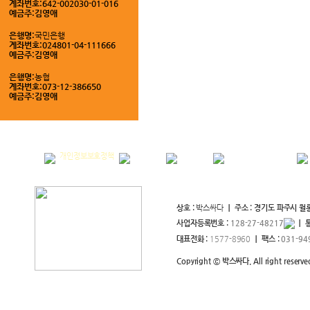
계좌번호:642-002030-01-016
예금주:김영애
은행명:
국민은행
계좌번호:024801-04-111666
예금주:김영애
은행명:
농협
계좌번호:073-12-386650
예금주:김영애
회사소개
개인정보보호정책
이용약관
고객센터
아이디/비밀번호찾기
상호 :
박스싸다
｜ 주소 : 경기도 파주시 월
사업자등록번호 :
128-27-48217
｜ 
대표전화 :
1577-8960
｜ 팩스 :
031-94
Copyright ⓒ 박스싸다. All right reserve