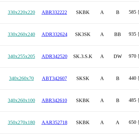
585
330x220x220
ABR332222
SKBK
A
B
935
330x260x240
ADR332624
SK3SK
A
BB
970
340x255x205
ADR342520
SK.3.S.K
A
DW
440
340x260x70
ABT342607
SKSK
A
B
485
340x260x100
ABR342610
SKBK
A
B
650
350x270x180
AAR352718
SKBK
A
A