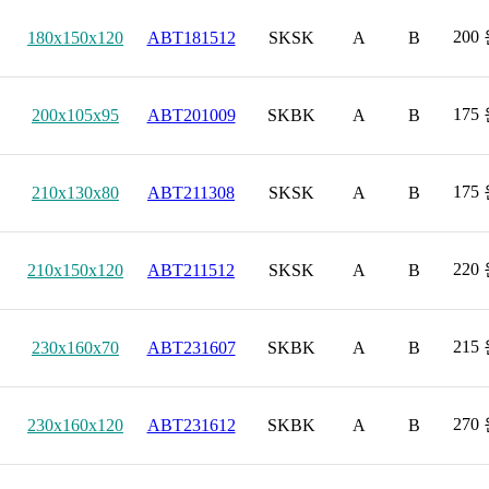
200
180x150x120
ABT181512
SKSK
A
B
175
200x105x95
ABT201009
SKBK
A
B
175
210x130x80
ABT211308
SKSK
A
B
220
210x150x120
ABT211512
SKSK
A
B
215
230x160x70
ABT231607
SKBK
A
B
270
230x160x120
ABT231612
SKBK
A
B