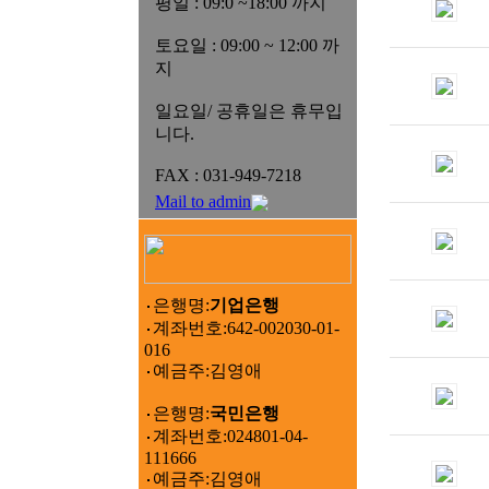
평일 : 09:0 ~18:00 까지
토요일 : 09:00 ~ 12:00 까
지
일요일/ 공휴일은 휴무입
니다.
FAX : 031-949-7218
Mail to admin
은행명:
기업은행
계좌번호:642-002030-01-
016
예금주:김영애
은행명:
국민은행
계좌번호:024801-04-
111666
예금주:김영애