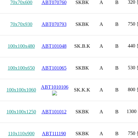
320
70x70x600
ABT070760
SKBK
A
B
750
70x70x930
ABT070793
SKBK
A
B
440
100x100x480
ABT101048
SK.B.K
A
B
530
100x100x650
ABT101065
SKBK
A
B
ABT1010106
800
100x100x1060
SK.K.K
A
B
1300
100x100x1250
ABT101012
SKBK
A
B
750
110x110x900
ABT111190
SKBK
A
B