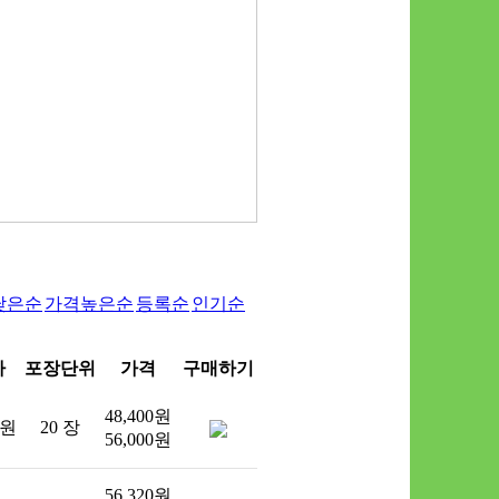
낮은순
가격높은순
등록순
인기순
가
포장단위
가격
구매하기
48,400원
 원
20 장
56,000원
56,320원