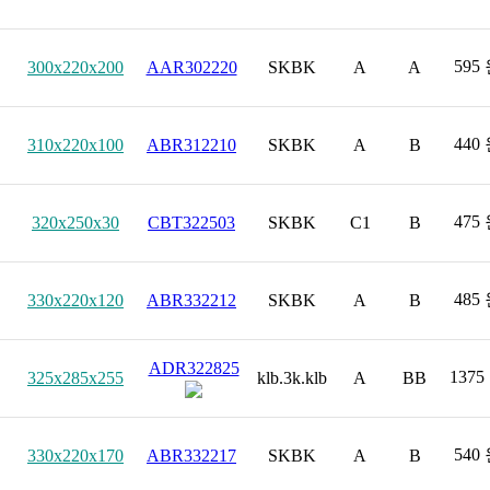
595
300x220x200
AAR302220
SKBK
A
A
440
310x220x100
ABR312210
SKBK
A
B
475
320x250x30
CBT322503
SKBK
C1
B
485
330x220x120
ABR332212
SKBK
A
B
ADR322825
1375
325x285x255
klb.3k.klb
A
BB
540
330x220x170
ABR332217
SKBK
A
B