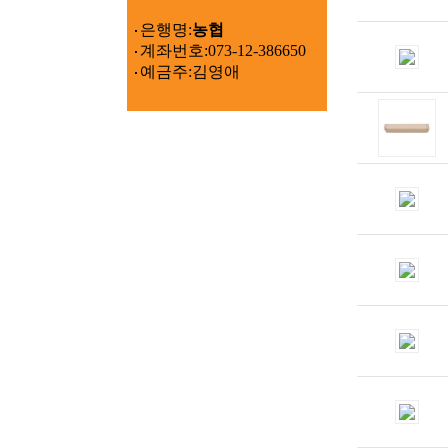
은행명:
농협
계좌번호:073-12-386650
예금주:김영애