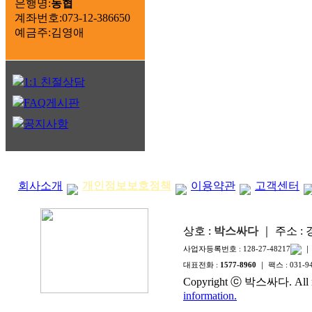
은행명:
농협
계좌번호:073-12-386650
예금주:김영애
1:1 친절상담
FAQ게시판
공지사항
회사소개
개인정보보호정책
이용약관
고객센터
상호 :
박스싸다
｜ 주소 :
사업자등록번호 :
128-27-48217
｜
대표전화 :
1577-8960
｜ 팩스 :
031-9
Copyright ⓒ 박스싸다. All ri
information.